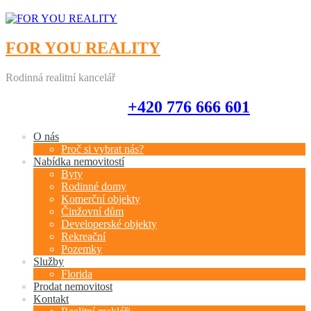
FOR YOU REALITY
Rodinná realitní kancelář
+420 776 666 601
+420 776 666 601
O nás
Proč si vybrat nás?
Nabídka nemovitostí
Byty
Rodinné domy
Komerční objekty
Činžovní dům
Developerské objekty
Rekreační
Pozemky
Služby
Florida
Prodat nemovitost
Kontakt