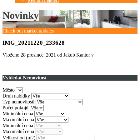
Realitní makléři
Novinky
Check out market updates
IMG_20211220_233628
Vloženo
28 prosince, 2021
od Jakub Kantor v
Vyhledat Nemovitost
Město
Druh nabídky
Typ nemovitosti
Počet pokojů
Minimální cena
Maximální cena
Minimální cena
Maximální cena
Velikost od
(m2)