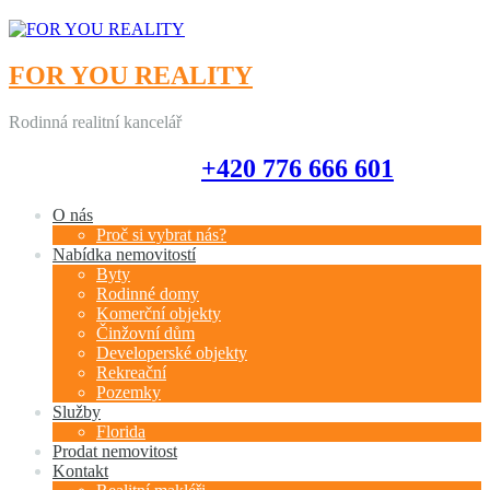
FOR YOU REALITY
Rodinná realitní kancelář
+420 776 666 601
+420 776 666 601
O nás
Proč si vybrat nás?
Nabídka nemovitostí
Byty
Rodinné domy
Komerční objekty
Činžovní dům
Developerské objekty
Rekreační
Pozemky
Služby
Florida
Prodat nemovitost
Kontakt