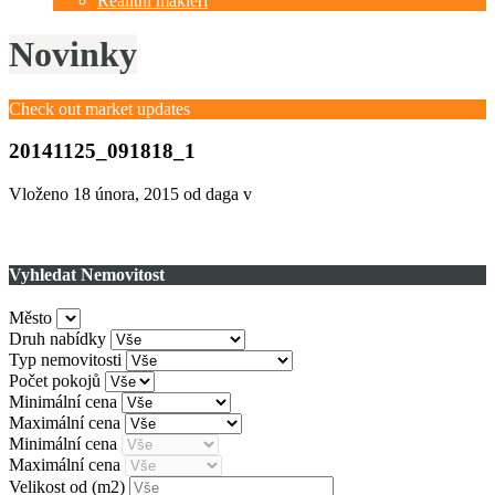
Realitní makléři
Novinky
Check out market updates
20141125_091818_1
Vloženo
18 února, 2015
od daga v
Vyhledat Nemovitost
Město
Druh nabídky
Typ nemovitosti
Počet pokojů
Minimální cena
Maximální cena
Minimální cena
Maximální cena
Velikost od
(m2)