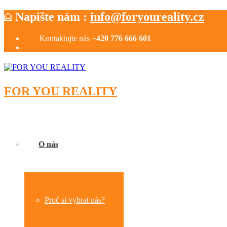
Napište nám :
info@foryoureality.cz
Kontaktujte nás
+420 776 666 601
FOR YOU REALITY
O nás
Proč si vybrat nás?