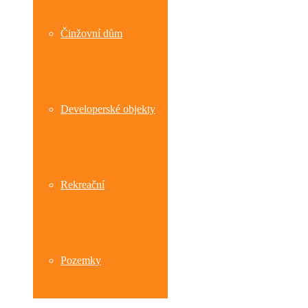
Činžovní dům
Developerské objekty
Rekreační
Pozemky