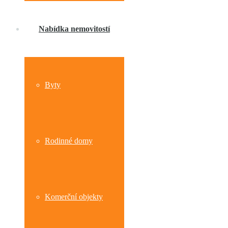
Nabídka nemovitostí
Byty
Rodinné domy
Komerční objekty