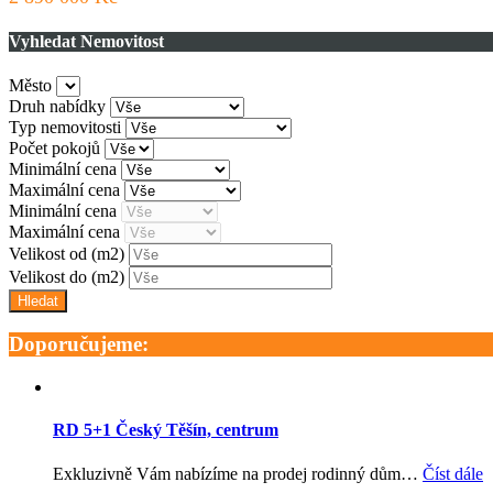
Vyhledat Nemovitost
Město
Druh nabídky
Typ nemovitosti
Počet pokojů
Minimální cena
Maximální cena
Minimální cena
Maximální cena
Velikost od
(m2)
Velikost do
(m2)
Doporučujeme:
RD 5+1 Český Těšín, centrum
Exkluzivně Vám nabízíme na prodej rodinný dům…
Číst dále