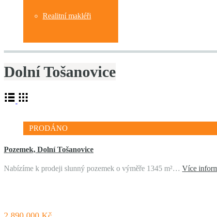
Realitní makléři
Dolní Tošanovice
PRODÁNO
Pozemek, Dolní Tošanovice
Nabízíme k prodeji slunný pozemek o výměře 1345 m²…
Více infor
2 890 000 Kč