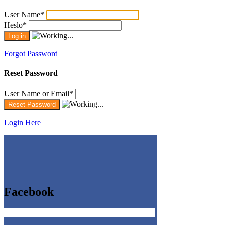
User Name
*
Heslo
*
Forgot Password
Reset Password
User Name or Email
*
Login Here
Facebook
Get the Facebook Likebox Slider Pro for WordPress