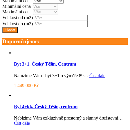
Maximální cena
Minimální cena
Maximální cena
Velikost od
(m2)
Velikost do
(m2)
Doporučujeme:
Byt 3+1, Český Těšín, Centrum
Nabízíme Vám byt 3+1 o výměře 89…
Číst dále
1 449 000 Kč
Byt 4+kk, Český Těšín, centrum
Nabízíme Vám exkluzivně prostorný a slunný družstevní…
Číst dále