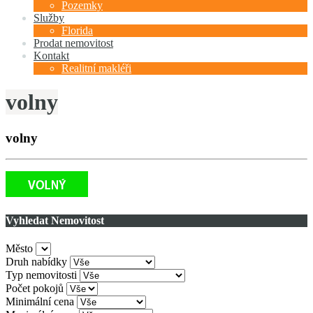
Pozemky
Služby
Florida
Prodat nemovitost
Kontakt
Realitní makléři
volny
volny
Vyhledat Nemovitost
Město
Druh nabídky
Typ nemovitosti
Počet pokojů
Minimální cena