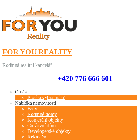
FOR YOU REALITY
Rodinná realitní kancelář
+420 776 666 601
+420 776 666 601
O nás
Proč si vybrat nás?
Nabídka nemovitostí
Byty
Rodinné domy
Komerční objekty
Činžovní dům
Developerské objekty
Rekreační