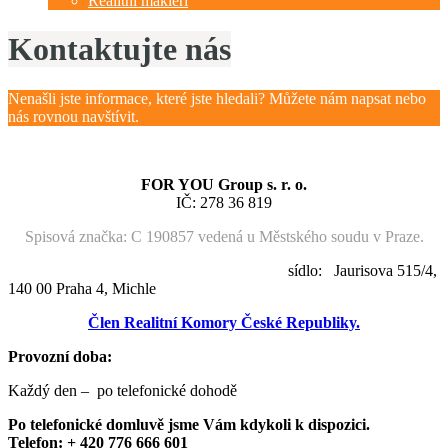
Realitní makléři
Kontaktujte nás
Nenašli jste informace, které jste hledali? Můžete nám napsat nebo
nás rovnou navštívit.
FOR YOU Group s. r. o.
IČ: 278 36 819
Spisová značka: C 190857 vedená u Městského soudu v Praze.
sídlo: Jaurisova 515/4,
140 00 Praha 4, Michle
Člen Realitní Komory České Republiky.
Provozní doba:
Každý den – po telefonické dohodě
Po telefonické domluvě jsme Vám kdykoli k dispozici.
Telefon: + 420 776 666 601