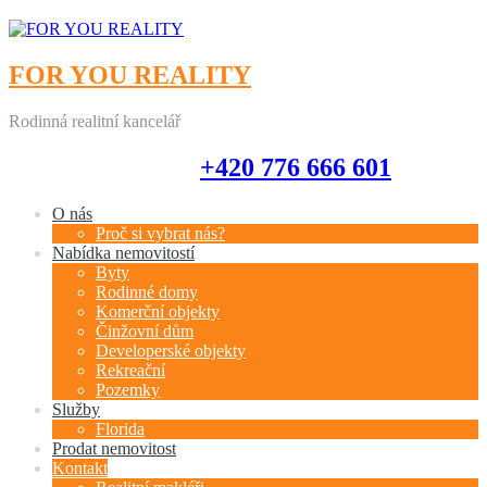
FOR YOU REALITY
Rodinná realitní kancelář
+420 776 666 601
+420 776 666 601
O nás
Proč si vybrat nás?
Nabídka nemovitostí
Byty
Rodinné domy
Komerční objekty
Činžovní dům
Developerské objekty
Rekreační
Pozemky
Služby
Florida
Prodat nemovitost
Kontakt