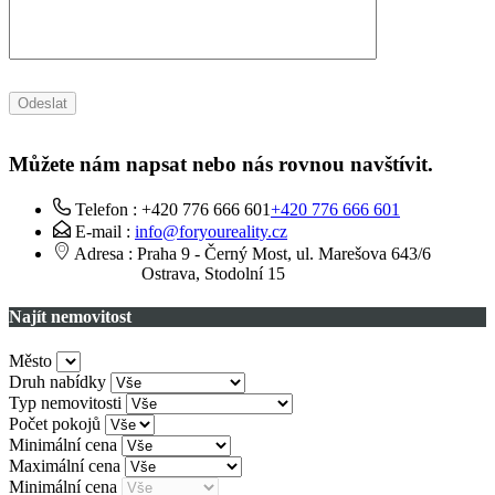
Můžete nám napsat nebo nás rovnou navštívit.
Na této stránce nelze Mapy Google správně
Telefon :
+420 776 666 601
+420 776 666 601
načíst.
E-mail :
info@foryoureality.cz
Adresa : Praha 9 - Černý Most, ul. Marešova 643/6
Ostrava, Stodolní 15
OK
Vlastníte tento web?
Najít nemovitost
Město
Druh nabídky
Typ nemovitosti
Počet pokojů
Minimální cena
Maximální cena
Minimální cena