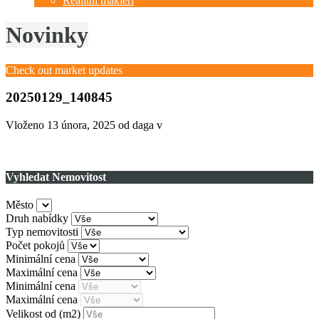
Realitní makléři
Novinky
Check out market updates
20250129_140845
Vloženo
13 února, 2025
od daga v
Vyhledat Nemovitost
Město
Druh nabídky
Typ nemovitosti
Počet pokojů
Minimální cena
Maximální cena
Minimální cena
Maximální cena
Velikost od
(m2)