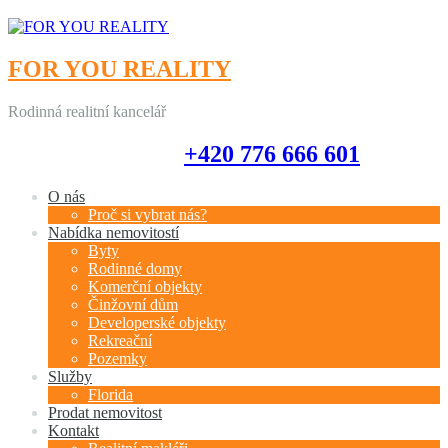
FOR YOU REALITY
Rodinná realitní kancelář
+420 776 666 601
+420 776 666 601
O nás
Proč si vybrat nás?
Nabídka nemovitostí
Byty
Rodinné domy
Komerční objekty
Činžovní dům
Developerské objekty
Rekreační
Pozemky
Služby
Florida
Prodat nemovitost
Kontakt