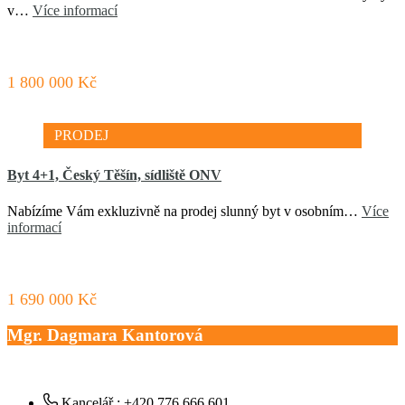
v…
Více informací
1 800 000 Kč
PRODEJ
Byt 4+1, Český Těšín, sídliště ONV
Nabízíme Vám exkluzivně na prodej slunný byt v osobním…
Více
informací
1 690 000 Kč
Mgr. Dagmara Kantorová
Kancelář : +420 776 666 601