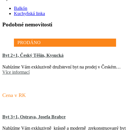
Balkón
Kuchyňská linka
Podobné nemovitosti
PRODÁNO
Byt 2+1, Český Těšín, Kysucká
Nabízíme Vám exkluzivně družstevní byt na prodej v Českém…
Více informací
Cena v RK
Byt 3+1, Ostrava, Josefa Brabce
Nabízíme Vám exkluzivně krásně a moderně zrekonstruovaný byt