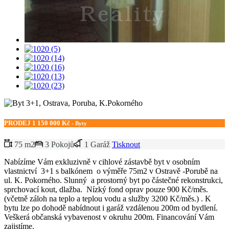
PRODEJ
1 150 000 Kč
- Byty
75 m2
3 Pokojů
1 Garáž
Tisknout
Nabízíme Vám exkluzivně v cihlové zástavbě byt v osobním
vlastnictví
3+1 s balkónem
o výměře 75m2 v Ostravě -Porubě na
ul. K. Pokorného. Slunný
a prostorný byt po částečné rekonstrukci,
sprchovací kout, dlažba.
Nízký fond oprav pouze 900 Kč/měs.
(včetně záloh na teplo a teplou vodu a služby 3200 Kč/měs.) . K
bytu lze po dohodě nabídnout i garáž vzdálenou 200m od bydlení.
Veškerá občanská vybavenost v okruhu 200m. Financování Vám
zajistíme.