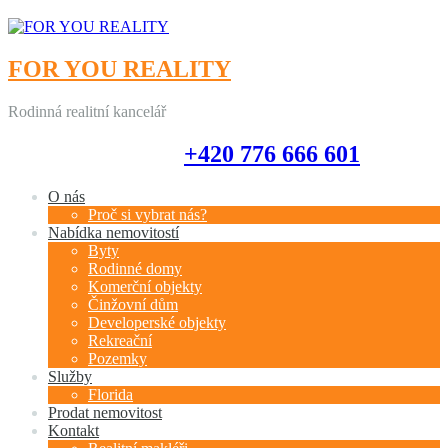
FOR YOU REALITY
Rodinná realitní kancelář
+420 776 666 601
+420 776 666 601
O nás
Proč si vybrat nás?
Nabídka nemovitostí
Byty
Rodinné domy
Komerční objekty
Činžovní dům
Developerské objekty
Rekreační
Pozemky
Služby
Florida
Prodat nemovitost
Kontakt