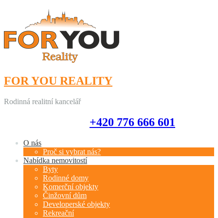
FOR YOU REALITY
Rodinná realitní kancelář
+420 776 666 601
+420 776 666 601
O nás
Proč si vybrat nás?
Nabídka nemovitostí
Byty
Rodinné domy
Komerční objekty
Činžovní dům
Developerské objekty
Rekreační