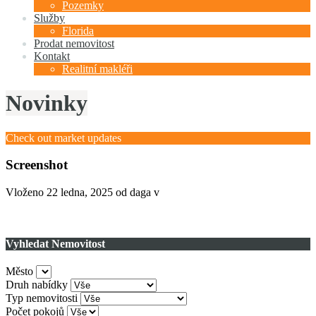
Pozemky
Služby
Florida
Prodat nemovitost
Kontakt
Realitní makléři
Novinky
Check out market updates
Screenshot
Vloženo
22 ledna, 2025
od daga v
Vyhledat Nemovitost
Město
Druh nabídky
Typ nemovitosti
Počet pokojů