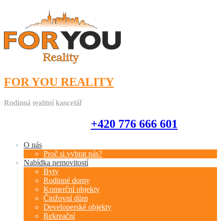
FOR YOU REALITY
Rodinná realitní kancelář
+420 776 666 601
+420 776 666 601
O nás
Proč si vybrat nás?
Nabídka nemovitostí
Byty
Rodinné domy
Komerční objekty
Činžovní dům
Developerské objekty
Rekreační