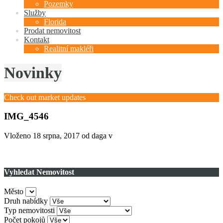
Pozemky
Služby
Florida
Prodat nemovitost
Kontakt
Realitní makléři
Novinky
Check out market updates
IMG_4546
Vloženo
18 srpna, 2017
od daga v
Vyhledat Nemovitost
Město
Druh nabídky
Typ nemovitosti
Počet pokojů