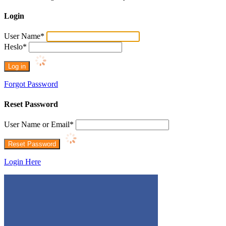
Login
User Name
*
Heslo
*
Forgot Password
Reset Password
User Name or Email
*
Login Here