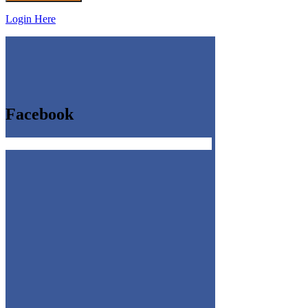
Login Here
Facebook
Get the Facebook Likebox Slider Pro for WordPress