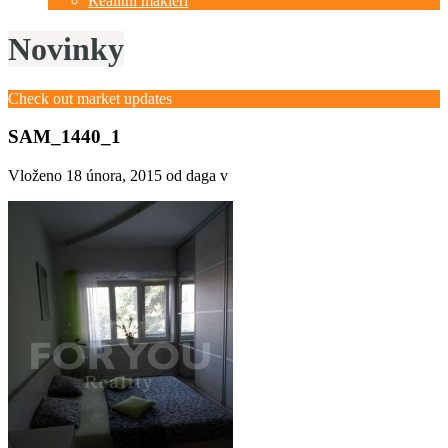
Realitní makléři
Novinky
Check out market updates
SAM_1440_1
Vloženo
18 února, 2015
od daga v