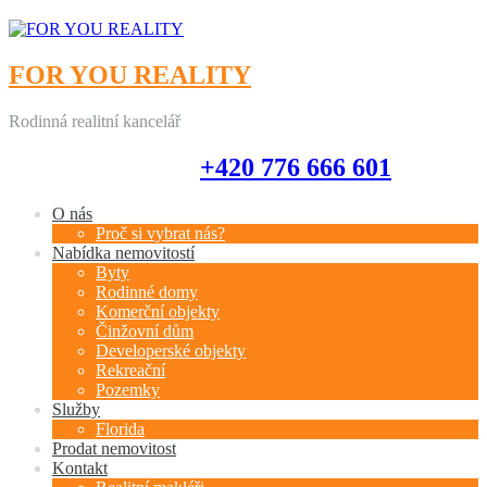
FOR YOU REALITY
Rodinná realitní kancelář
+420 776 666 601
+420 776 666 601
O nás
Proč si vybrat nás?
Nabídka nemovitostí
Byty
Rodinné domy
Komerční objekty
Činžovní dům
Developerské objekty
Rekreační
Pozemky
Služby
Florida
Prodat nemovitost
Kontakt