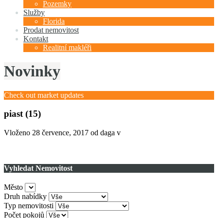
Pozemky
Služby
Florida
Prodat nemovitost
Kontakt
Realitní makléři
Novinky
Check out market updates
piast (15)
Vloženo
28 července, 2017
od daga v
Vyhledat Nemovitost
Město
Druh nabídky
Typ nemovitosti
Počet pokojů