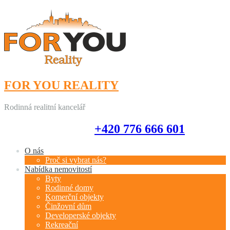
FOR YOU REALITY
Rodinná realitní kancelář
+420 776 666 601
+420 776 666 601
O nás
Proč si vybrat nás?
Nabídka nemovitostí
Byty
Rodinné domy
Komerční objekty
Činžovní dům
Developerské objekty
Rekreační