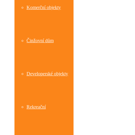
Komerční objekty
Činžovní dům
Developerské objekty
Rekreační