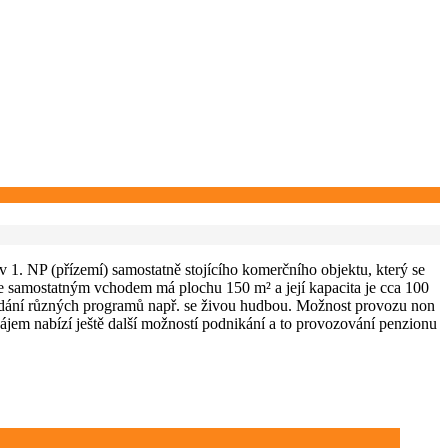
1. NP (přízemí) samostatně stojícího komerčního objektu, který se
e samostatným vchodem má plochu 150 m² a její kapacita je cca 100
řádání různých programů např. se živou hudbou. Možnost provozu non
jem nabízí ještě další možností podnikání a to provozování penzionu