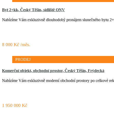
Byt 2+kk, Český Těšín, sídliště ONV
Nabízíme Vám exkluzivně dlouhodobý pronájem slunečného bytu 
8 000 Kč /měs.
PRODEJ
Komerční objekt, obchodní prostor, Český Těšín, Frýdecká
Nabízíme Vám exkluzivně moderní obchodní prostory po celkové r
1 950 000 Kč