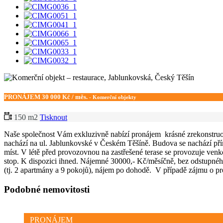
PRONÁJEM
30 000 Kč / měs.
- Komerční objekty
150 m2
Tisknout
Naše společnost Vám exkluzivně nabízí pronájem krásné zrekonstruov
nachází na ul. Jablunkovské v Českém Těšíně. Budova se nachází př
míst. V létě před provozovnou na zastřešené terase se provozuje ve
stop. K dispozici ihned. Nájemné 30000,- Kč/měsíčně, bez odstupného
(tj. 2 apartmány a 9 pokojů), nájem po dohodě. V případě zájmu o pr
Podobné nemovitosti
PRONÁJEM