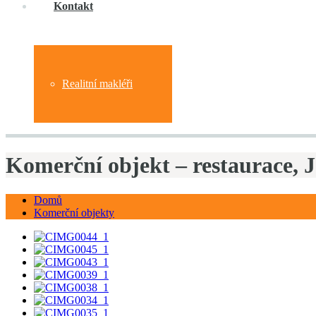
Kontakt
Realitní makléři
Komerční objekt – restaurace, 
Domů
Komerční objekty