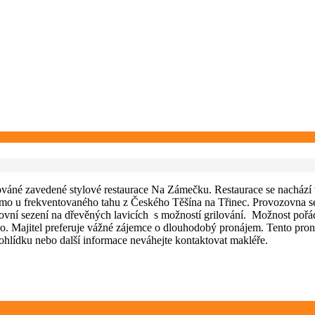
áné zavedené stylové restaurace Na Zámečku. Restaurace se nachází v 
ímo u frekventovaného tahu z Českého Těšína na Třinec. Provozovna s
nkovní sezení na dřevěných lavicích s možností grilování. Možnost po
. Majitel preferuje vážné zájemce o dlouhodobý pronájem. Tento proná
ohlídku nebo další informace neváhejte kontaktovat makléře.