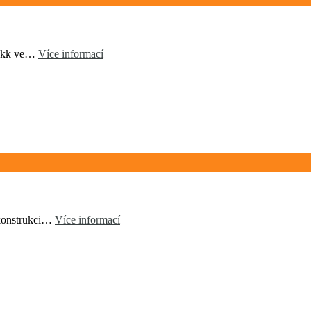
2+kk ve…
Více informací
ekonstrukci…
Více informací