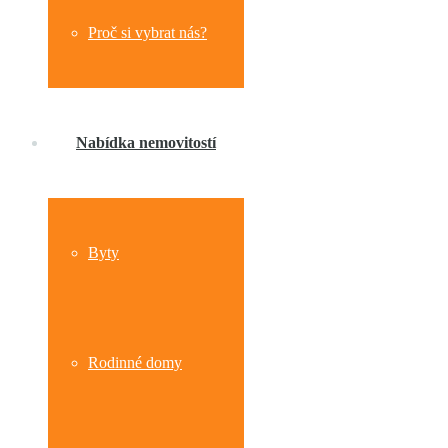
Proč si vybrat nás?
Nabídka nemovitostí
Byty
Rodinné domy