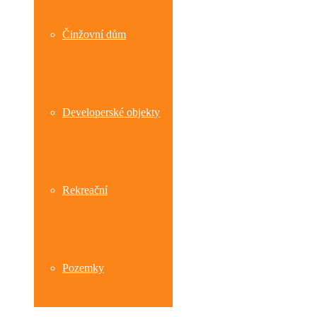
Činžovní dům
Developerské objekty
Rekreační
Pozemky