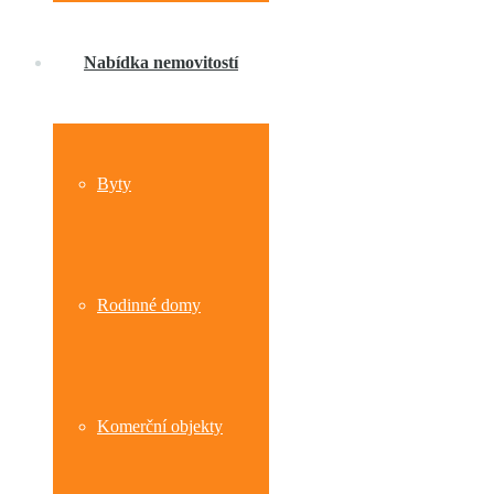
Nabídka nemovitostí
Byty
Rodinné domy
Komerční objekty