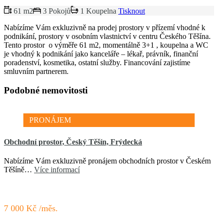
61 m2
3 Pokojů
1 Koupelna
Tisknout
Nabízíme Vám exkluzivně na prodej prostory v přízemí vhodné k
podnikání, prostory v osobním vlastnictví v centru Českého Těšína.
Tento prostor o výměře 61 m2, momentálně 3+1 , koupelna a WC
je vhodný k podnikání jako kanceláře – lékař, právník, finanční
poradenství, kosmetika, ostatní služby. Financování zajistíme
smluvním partnerem.
Podobné nemovitosti
PRONÁJEM
Obchodní prostor, Český Těšín, Frýdecká
Nabízíme Vám exkluzivně pronájem obchodních prostor v Českém
Těšíně…
Více informací
7 000 Kč /měs.