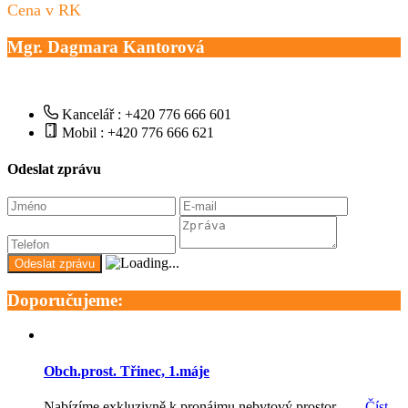
Cena v RK
Mgr. Dagmara Kantorová
Kancelář : +420 776 666 601
Mobil : +420 776 666 621
Odeslat zprávu
Doporučujeme:
Obch.prost. Třinec, 1.máje
Nabízíme exkluzivně k pronájmu nebytový prostor –…
Číst