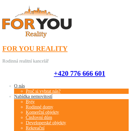
FOR YOU REALITY
Rodinná realitní kancelář
+420 776 666 601
+420 776 666 601
O nás
Proč si vybrat nás?
Nabídka nemovitostí
Byty
Rodinné domy
Komerční objekty
Činžovní dům
Developerské objekty
Rekreační