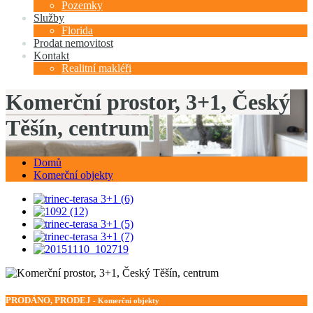
Pozemky
Služby
Florida
Prodat nemovitost
Kontakt
Realitní makléři
Komerční prostor, 3+1, Český
Těšín, centrum
Domů
Komerční objekty
PRODÁNO, PRODEJ
- Komerční objekty