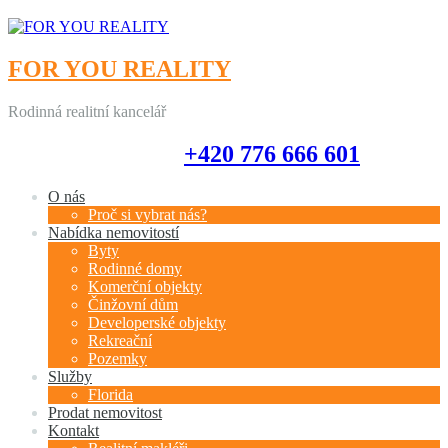
FOR YOU REALITY
Rodinná realitní kancelář
+420 776 666 601
+420 776 666 601
O nás
Proč si vybrat nás?
Nabídka nemovitostí
Byty
Rodinné domy
Komerční objekty
Činžovní dům
Developerské objekty
Rekreační
Pozemky
Služby
Florida
Prodat nemovitost
Kontakt