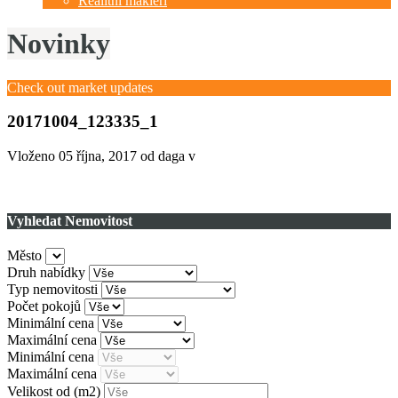
Realitní makléři
Novinky
Check out market updates
20171004_123335_1
Vloženo
05 října, 2017
od daga v
Vyhledat Nemovitost
Město
Druh nabídky
Typ nemovitosti
Počet pokojů
Minimální cena
Maximální cena
Minimální cena
Maximální cena
Velikost od
(m2)