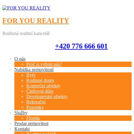
FOR YOU REALITY
Rodinná realitní kancelář
+420 776 666 601
+420 776 666 601
O nás
Proč si vybrat nás?
Nabídka nemovitostí
Byty
Rodinné domy
Komerční objekty
Činžovní dům
Developerské objekty
Rekreační
Pozemky
Služby
Florida
Prodat nemovitost
Kontakt