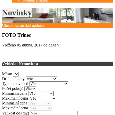
Realitní makléři
Novinky
Check out market updates
FOTO Trinec
Vloženo
05 dubna, 2017
od daga v
Vyhledat Nemovitost
Město
Druh nabídky
Typ nemovitosti
Počet pokojů
Minimální cena
Maximální cena
Minimální cena
Maximální cena
Velikost od
(m2)