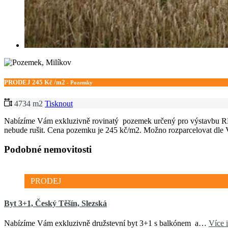
PRODEJ
245 Kč /m2
- Pozemky
4734 m2
Tisknout
Nabízíme Vám exkluzivně rovinatý pozemek určený pro výstavbu RD v 
nebude rušit. Cena pozemku je 245 kč/m2. Možno rozparcelovat dle 
Podobné nemovitosti
PRODEJ
Byt 3+1, Český Těšín, Slezská
Nabízíme Vám exkluzivně družstevní byt 3+1 s balkónem a…
Více 