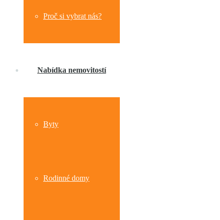
Proč si vybrat nás?
Nabídka nemovitostí
Byty
Rodinné domy