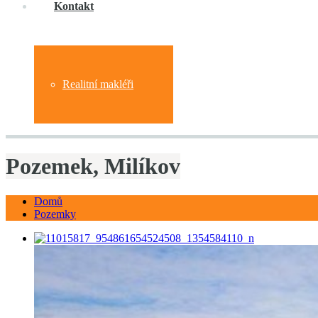
Kontakt
Realitní makléři
Pozemek, Milíkov
Domů
Pozemky