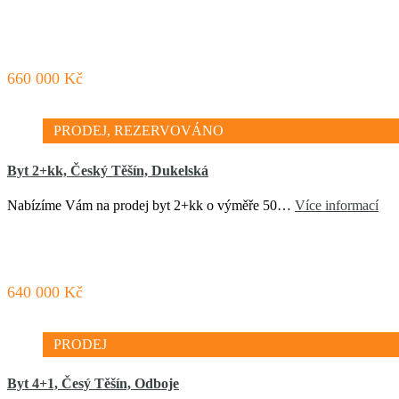
660 000 Kč
PRODEJ, REZERVOVÁNO
Byt 2+kk, Český Těšín, Dukelská
Nabízíme Vám na prodej byt 2+kk o výměře 50…
Více informací
640 000 Kč
PRODEJ
Byt 4+1, Česý Těšín, Odboje