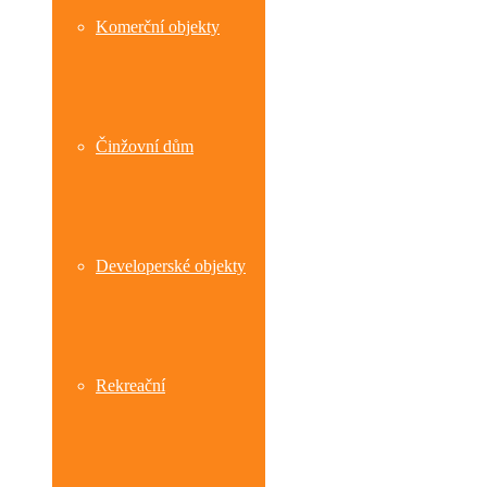
Komerční objekty
Činžovní dům
Developerské objekty
Rekreační