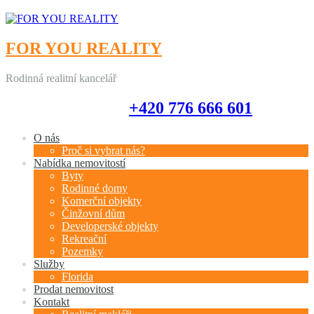
FOR YOU REALITY
Rodinná realitní kancelář
+420 776 666 601
+420 776 666 601
O nás
Proč si vybrat nás?
Nabídka nemovitostí
Byty
Rodinné domy
Komerční objekty
Činžovní dům
Developerské objekty
Rekreační
Pozemky
Služby
Florida
Prodat nemovitost
Kontakt