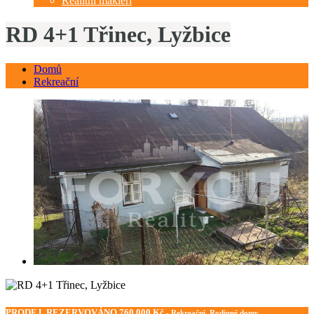
Realitní makléři
RD 4+1 Třinec, Lyžbice
Domů
Rekreační
PRODEJ, REZERVOVÁNO
760 000 Kč
- Rekreační, Rodinné domy