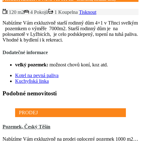
120 m2
4 Pokojů
1 Koupelna
Tisknout
Nabízíme Vám exkluzivně starší rodinný dům 4+1 v Třinci svelkým
pozemkem o výměře 7000m2. Starší rodinný dům je na
polosamotě v Lyžbicích, je celo podsklepený, topení na tuhá paliva.
Vhodné k bydlení i k rekreaci.
Dodatečné informace
velký pozemek:
možnost chovů koní, koz atd.
Kotel na pevná paliva
Kuchyňská linka
Podobné nemovitosti
PRODEJ
Pozemek, Český Těšín
Nabízíme Vám exkluzivně na prodej oplocený pozemek 1000 m2…