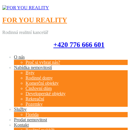
FOR YOU REALITY
Rodinná realitní kancelář
+420 776 666 601
+420 776 666 601
O nás
Proč si vybrat nás?
Nabídka nemovitostí
Byty
Rodinné domy
Komerční objekty
Činžovní dům
Developerské objekty
Rekreační
Pozemky
Služby
Florida
Prodat nemovitost
Kontakt