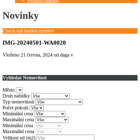
Realitní makléři
Novinky
Check out market updates
IMG-20240501-WA0020
Vloženo
21 června, 2024
od daga v
Vyhledat Nemovitost
Město
Druh nabídky
Typ nemovitosti
Počet pokojů
Minimální cena
Maximální cena
Minimální cena
Maximální cena
Velikost od
(m2)