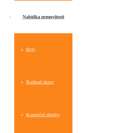
Nabídka nemovitostí
Byty
Rodinné domy
Komerční objekty