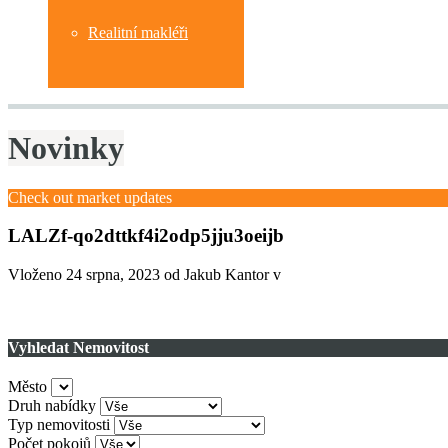
Realitní makléři
Novinky
Check out market updates
LALZf-qo2dttkf4i2odp5jju3oeijb
Vloženo
24 srpna, 2023
od Jakub Kantor v
Vyhledat Nemovitost
Město
Druh nabídky
Typ nemovitosti
Počet pokojů