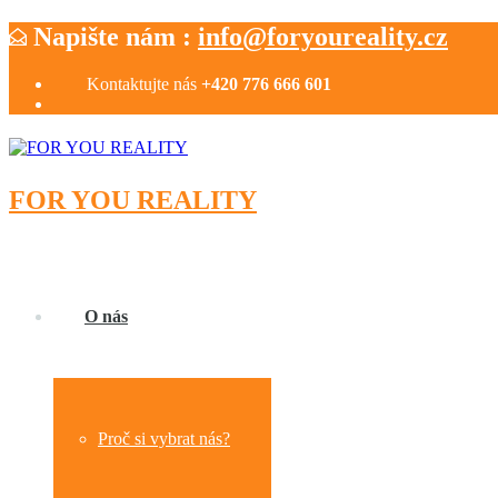
Napište nám :
info@foryoureality.cz
Kontaktujte nás
+420 776 666 601
FOR YOU REALITY
O nás
Proč si vybrat nás?