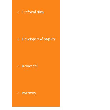
Činžovní dům
Developerské objekty
Rekreační
Pozemky