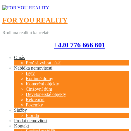
FOR YOU REALITY
Rodinná realitní kancelář
+420 776 666 601
+420 776 666 601
O nás
Proč si vybrat nás?
Nabídka nemovitostí
Byty
Rodinné domy
Komerční objekty
Činžovní dům
Developerské objekty
Rekreační
Pozemky
Služby
Florida
Prodat nemovitost
Kontakt