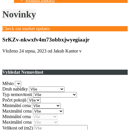
Realitní makléři
Novinky
Check out market updates
SrKZv-nkwxfv4m73obbxjwyegiaajr
Vloženo
24 srpna, 2023
od Jakub Kantor v
Vyhledat Nemovitost
Město
Druh nabídky
Typ nemovitosti
Počet pokojů
Minimální cena
Maximální cena
Minimální cena
Maximální cena
Velikost od
(m2)