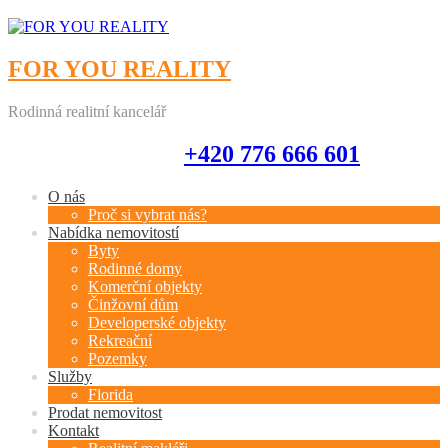
FOR YOU REALITY
Rodinná realitní kancelář
+420 776 666 601
+420 776 666 601
O nás
Proč si vybrat nás?
Nabídka nemovitostí
Byty
Rodinné domy
Komerční objekty
Činžovní dům
Developerské objekty
Rekreační
Pozemky
Služby
Florida
Prodat nemovitost
Kontakt