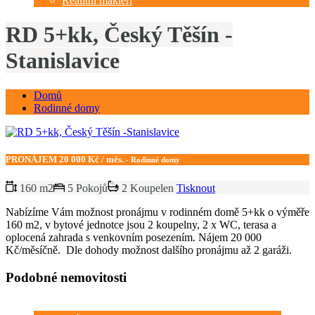
Realitní makléři
RD 5+kk, Český Těšín -
Stanislavice
Domů
Rodinné domy
PRONÁJEM
20 000 Kč / měs.
- Rodinné domy
160 m2
5 Pokojů
2 Koupelen
Tisknout
Nabízíme Vám možnost pronájmu v rodinném domě 5+kk o výměře
160 m2, v bytové jednotce jsou 2 koupelny, 2 x WC, terasa a
oplocená zahrada s venkovním posezením. Nájem 20 000
Kč/měsíčně. Dle dohody možnost dalšího pronájmu až 2 garáži.
Podobné nemovitosti