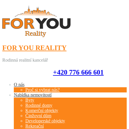
FOR YOU REALITY
Rodinná realitní kancelář
+420 776 666 601
+420 776 666 601
O nás
Proč si vybrat nás?
Nabídka nemovitostí
Byty
Rodinné domy
Komerční objekty
Činžovní dům
Developerské objekty
Rekreační