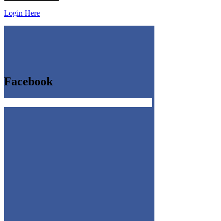
Login Here
Facebook
Get the Facebook Likebox Slider Pro for WordPress