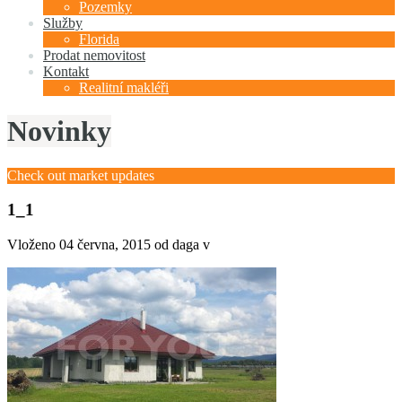
Pozemky
Služby
Florida
Prodat nemovitost
Kontakt
Realitní makléři
Novinky
Check out market updates
1_1
Vloženo
04 června, 2015
od daga v