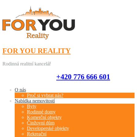
FOR YOU REALITY
Rodinná realitní kancelář
+420 776 666 601
+420 776 666 601
O nás
Proč si vybrat nás?
Nabídka nemovitostí
Byty
Rodinné domy
Komerční objekty
Činžovní dům
Developerské objekty
Rekreační