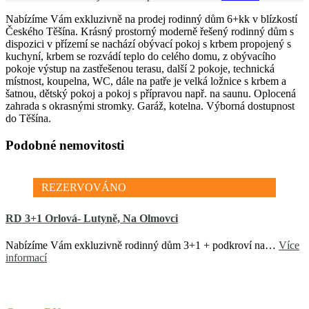
Nabízíme Vám exkluzivně na prodej rodinný dům 6+kk v blízkostí
Českého Těšína. Krásný prostorný moderně řešený rodinný dům s
dispozici v přízemí se nachází obývací pokoj s krbem propojený s
kuchyní, krbem se rozvádí teplo do celého domu, z obývacího
pokoje výstup na zastřešenou terasu, další 2 pokoje, technická
místnost, koupelna, WC, dále na patře je velká ložnice s krbem a
šatnou, dětský pokoj a pokoj s přípravou např. na saunu. Oplocená
zahrada s okrasnými stromky. Garáž, kotelna. Výborná dostupnost
do Těšína.
Podobné nemovitosti
REZERVOVÁNO
RD 3+1 Orlová- Lutyně, Na Olmovci
Nabízíme Vám exkluzivně rodinný dům 3+1 + podkroví na…
Více
informací