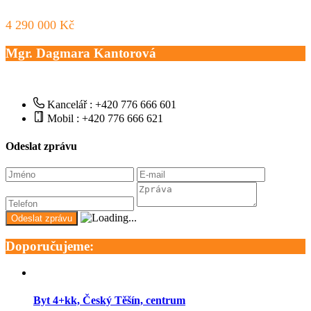
4 290 000 Kč
Mgr. Dagmara Kantorová
Kancelář : +420 776 666 601
Mobil : +420 776 666 621
Odeslat zprávu
Doporučujeme:
Byt 4+kk, Český Těšín, centrum