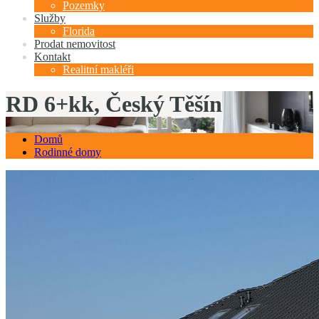
Pozemky
Služby
Florida
Prodat nemovitost
Kontakt
Realitní makléři
RD 6+kk, Český Těšín
Domů
Rodinné domy