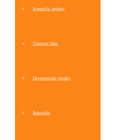
Komerční objekty
Činžovní dům
Developerské objekty
Rekreační