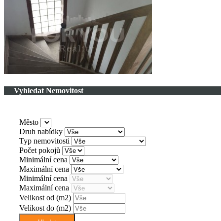
Vyhledat Nemovitost
Město
Druh nabídky
Typ nemovitosti
Počet pokojů
Minimální cena
Maximální cena
Minimální cena
Maximální cena
Velikost od
(m2)
Velikost do
(m2)