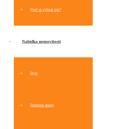
Proč si vybrat nás?
Nabídka nemovitostí
Byty
Rodinné domy