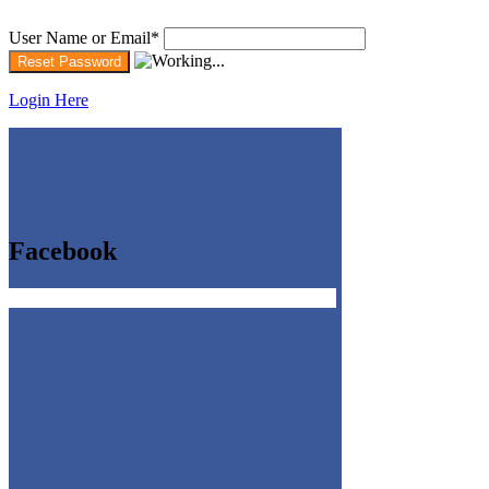
User Name or Email
*
Login Here
Facebook
Get the Facebook Likebox Slider Pro for WordPress