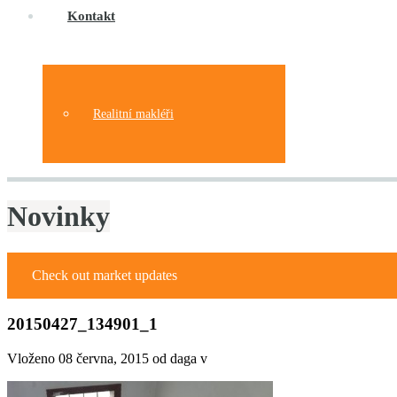
Kontakt
Realitní makléři
Novinky
Check out market updates
20150427_134901_1
Vloženo
08 června, 2015
od daga v