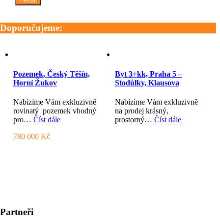
Doporučujeme:
Pozemek, Český Těšín,
Byt 3+kk, Praha 5 –
Horní Žukov
Stodůlky, Klausova
Nabízíme Vám exkluzivně
Nabízíme Vám exkluzivně
rovinatý pozemek vhodný
na prodej krásný,
pro…
Číst dále
prostorný…
Číst dále
780 000 Kč
Partneři