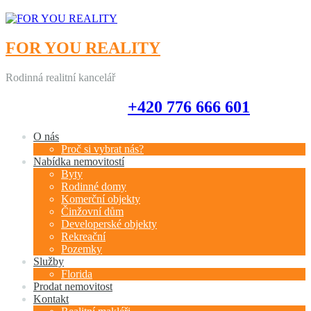
FOR YOU REALITY
Rodinná realitní kancelář
+420 776 666 601
+420 776 666 601
O nás
Proč si vybrat nás?
Nabídka nemovitostí
Byty
Rodinné domy
Komerční objekty
Činžovní dům
Developerské objekty
Rekreační
Pozemky
Služby
Florida
Prodat nemovitost
Kontakt