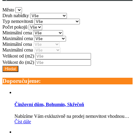
Město
Druh nabídky
Typ nemovitosti
Počet pokojů
Minimální cena
Maximální cena
Minimální cena
Maximální cena
Velikost od
(m2)
Velikost do
(m2)
Doporučujeme:
Činžovní dům, Bohumín, Skřečoň
Nabízíme Vám exkluzivně na prodej nemovitost vhodnou…
Číst dále