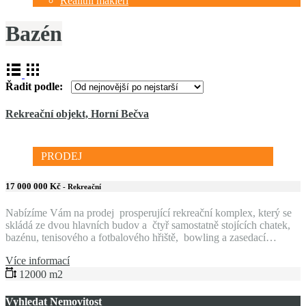
Realitní makléři
Bazén
Řadit podle:
Rekreační objekt, Horní Bečva
PRODEJ
17 000 000 Kč
- Rekreační
Nabízíme Vám na prodej prosperující rekreační komplex, který se
skládá ze dvou hlavních budov a čtyř samostatně stojících chatek,
bazénu, tenisového a fotbalového hřiště, bowling a zasedací…
Více informací
12000 m2
Vyhledat Nemovitost