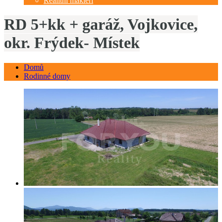
Realitní makléři
RD 5+kk + garáž, Vojkovice,
okr. Frýdek- Místek
Domů
Rodinné domy