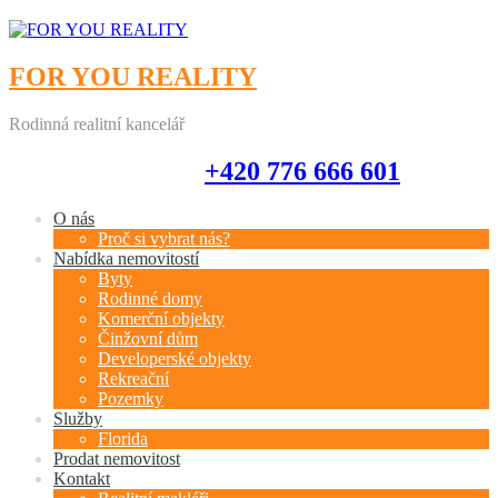
FOR YOU REALITY
Rodinná realitní kancelář
+420 776 666 601
+420 776 666 601
O nás
Proč si vybrat nás?
Nabídka nemovitostí
Byty
Rodinné domy
Komerční objekty
Činžovní dům
Developerské objekty
Rekreační
Pozemky
Služby
Florida
Prodat nemovitost
Kontakt