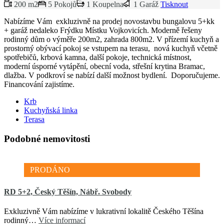
200 m2
5 Pokojů
1 Koupelna
1 Garáž
Tisknout
Nabízíme Vám exkluzivně na prodej novostavbu bungalovu 5+kk
+ garáž nedaleko Frýdku Místku Vojkovicích. Moderně řešeny
rodinný dům o výměře 200m2, zahrada 800m2. V přízemí kuchyň a
prostorný obývací pokoj se vstupem na terasu, nová kuchyň včetně
spotřebičů, krbová kamna, další pokoje, technická místnost,
moderní úsporné vytápění, obecní voda, střešní krytina Bramac,
dlažba. V podkroví se nabízí další možnost bydlení. Doporučujeme.
Financování zajistíme.
Krb
Kuchyňská linka
Terasa
Podobné nemovitosti
PRODÁNO
RD 5+2, Český Těšín, Nábř. Svobody
Exkluzivně Vám nabízíme v lukrativní lokalitě Českého Těšína
rodinný…
Více informací